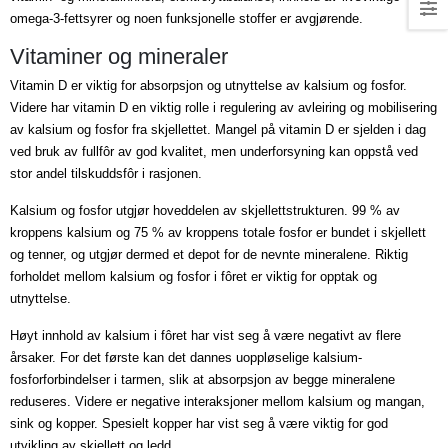
omega-3-fettsyrer og noen funksjonelle stoffer er avgjørende.
Vitaminer og mineraler
Vitamin D er viktig for absorpsjon og utnyttelse av kalsium og fosfor.
Videre har vitamin D en viktig rolle i regulering av avleiring og mobilisering
av kalsium og fosfor fra skjellettet. Mangel på vitamin D er sjelden i dag
ved bruk av fullfôr av god kvalitet, men underforsyning kan oppstå ved
stor andel tilskuddsfôr i rasjonen.
Kalsium og fosfor utgjør hoveddelen av skjellettstrukturen. 99 % av
kroppens kalsium og 75 % av kroppens totale fosfor er bundet i skjellett
og tenner, og utgjør dermed et depot for de nevnte mineralene. Riktig
forholdet mellom kalsium og fosfor i fôret er viktig for opptak og
utnyttelse.
Høyt innhold av kalsium i fôret har vist seg å være negativt av flere
årsaker. For det første kan det dannes uoppløselige kalsium-
fosforforbindelser i tarmen, slik at absorpsjon av begge mineralene
reduseres. Videre er negative interaksjoner mellom kalsium og mangan,
sink og kopper. Spesielt kopper har vist seg å være viktig for god
utvikling av skjellett og ledd.