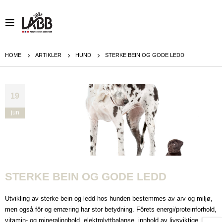
HOME
ARTIKLER
HUND
STERKE BEIN OG GODE LEDD
19
jun
STERKE BEIN OG GODE LEDD
Utvikling av sterke bein og ledd hos hunden bestemmes av arv og miljø,
men også fôr og ernæring har stor betydning. Fôrets energi/proteinforhold,
vitamin- og mineralinnhold, elektrolyttbalanse, innhold av livsviktige