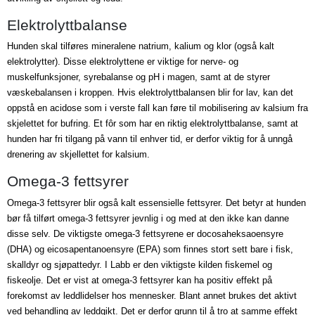
Elektrolyttbalanse
Hunden skal tilføres mineralene
natrium
,
kalium
og klor (også kalt
elektrolytter). Disse elektrolyttene er viktige for nerve- og
muskelfunksjoner, syrebalanse og pH i magen, samt at de styrer
væskebalansen i kroppen. Hvis elektrolyttbalansen blir for lav, kan det
oppstå en acidose som i verste fall kan føre til mobilisering av kalsium fra
skjelettet for bufring. Et fôr som har en riktig elektrolyttbalanse, samt at
hunden har fri tilgang på vann til enhver tid, er derfor viktig for å unngå
drenering av skjellettet for kalsium.
Omega-3 fettsyrer
Omega-3 fettsyrer blir også kalt essensielle fettsyrer. Det betyr at hunden
bør få tilført omega-3 fettsyrer jevnlig i og med at den ikke kan danne
disse selv. De viktigste omega-3 fettsyrene er docosaheksaoensyre
(DHA) og eicosapentanoensyre (EPA) som finnes stort sett bare i fisk,
skalldyr og sjøpattedyr. I Labb er den viktigste kilden fiskemel og
fiskeolje. Det er vist at omega-3 fettsyrer kan ha positiv effekt på
forekomst av leddlidelser hos mennesker. Blant annet brukes det aktivt
ved behandling av leddgikt. Det er derfor grunn til å tro at samme effekt