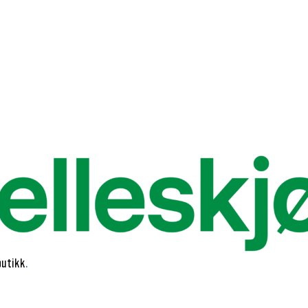
butikk
.