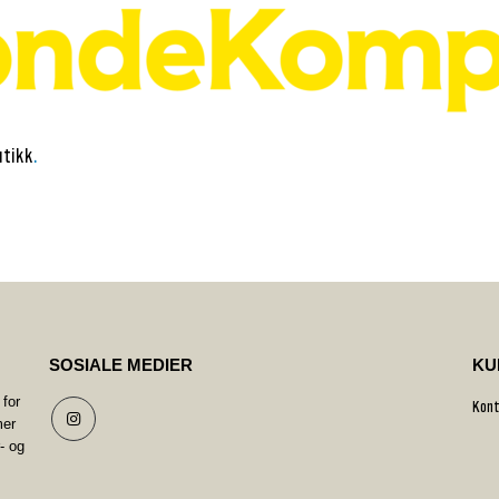
utikk
.
SOSIALE MEDIER
KU
 for
Kont
mer
r- og