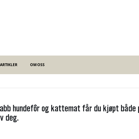
ARTIKLER
OM OSS
abb hundefôr og kattemat får du kjøpt både p
v deg.