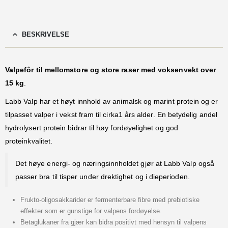
BESKRIVELSE
Valpefôr til mellomstore og store raser med voksenvekt over
15 kg
.
Labb Valp har et høyt innhold av animalsk og marint protein og er
tilpasset valper i vekst fram til cirka1 års alder. En betydelig andel
hydrolysert protein bidrar til høy fordøyelighet og god
proteinkvalitet.
Det høye energi- og næringsinnholdet gjør at Labb Valp også
passer bra til tisper under drektighet og i dieperioden.
Frukto-oligosakkarider er fermenterbare fibre med prebiotiske
effekter som er gunstige for valpens fordøyelse.
Betaglukaner fra gjær kan bidra positivt med hensyn til valpens