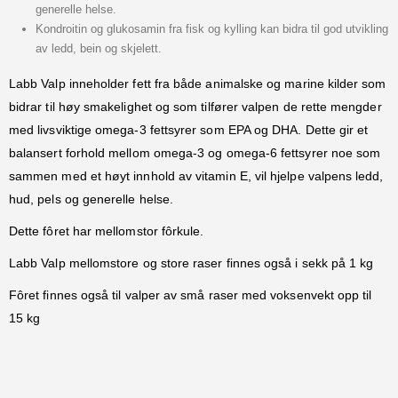
generelle helse.
Kondroitin og glukosamin fra fisk og kylling kan bidra til god utvikling
av ledd, bein og skjelett.
Labb Valp inneholder fett fra både animalske og marine kilder som
bidrar til høy smakelighet og som tilfører valpen de rette mengder
med livsviktige omega-3 fettsyrer som EPA og DHA. Dette gir et
balansert forhold mellom omega-3 og omega-6 fettsyrer noe som
sammen med et høyt innhold av vitamin E, vil hjelpe valpens ledd,
hud, pels og generelle helse.
Dette fôret har mellomstor fôrkule.
Labb Valp mellomstore og store raser finnes også i sekk på 1 kg
Fôret finnes også til valper av små raser med voksenvekt opp til
15 kg