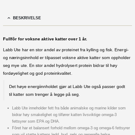
BESKRIVELSE
Fullfôr for voksne aktive katter over 1 år.
Labb Ute har en stor andel av proteinet fra kylling og fisk. Energi-
og næringsinnhold er tilpasset voksne aktive katter som oppholder
seg mye ute. En stor andel hydrolysert protein bidrar til høy
fordøyelighet og god proteinkvalitet.
Det høye energiinnholdet gjør at Labb Ute også passer godt
til katter som trenger å legge på seg.
Labb Ute inneholder fett fra både animalske og marine kilder som
bidrar høy smakelighet og tilfører katten livsviktige omega-3
fettsyrer som EPA og DHA.
Fôret har et balansert forhold mellom omega-3 og omega-6 fettsyrer
som vil støtte kattens ledd, hud, pels og generelle helse.