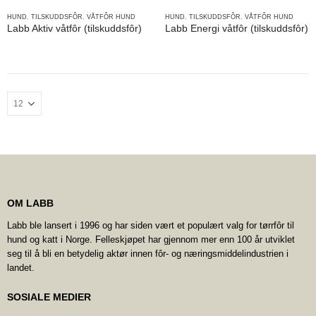
HUND
,
TILSKUDDSFÔR
,
VÅTFÔR HUND
HUND
,
TILSKUDDSFÔR
,
VÅTFÔR HUND
Labb Aktiv våtfôr (tilskuddsfôr)
Labb Energi våtfôr (tilskuddsfôr)
OM LABB
Labb ble lansert i 1996 og har siden vært et populært valg for tørrfôr til
hund og katt i Norge. Felleskjøpet har gjennom mer enn 100 år utviklet
seg til å bli en betydelig aktør innen fôr- og næringsmiddelindustrien i
landet.
SOSIALE MEDIER